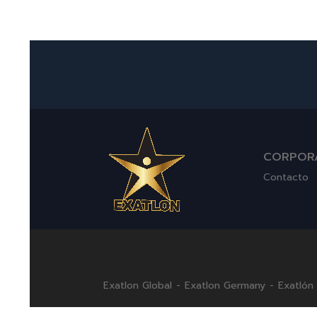
CORPOR
Contacto
Exatlon Global
-
Exatlon Germany
-
Exatlón