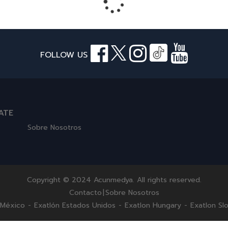
FOLLOW US
ATE
Sobre Nosotros
Copyright © 2024 Acunmedya. All rights reserved.
Contacto
|
Sobre Nosotros
 México
-
Exatlón Estados Unidos
-
Exatlon Hungary
-
Exatlon Slo