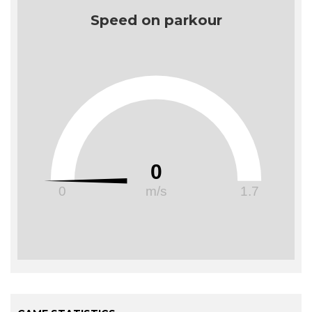
Speed on parkour
0
0
m/s
1.7