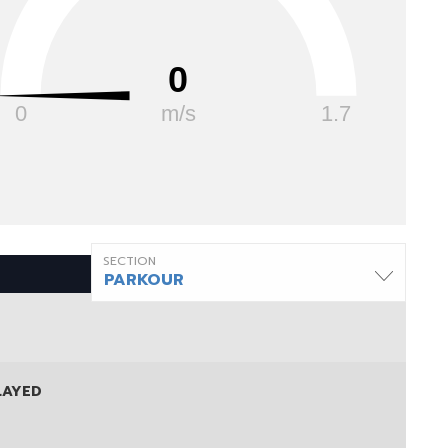
0
0
m/s
1.7
SECTION
PARKOUR
LAYED