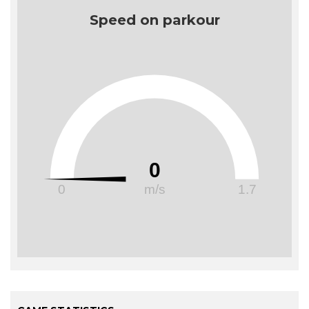
Speed on parkour
De niña practicó fútbol y gimnasia acrobática
hasta los 16 años, pero se lastimó la espalda y tuvo
que retirarse. Paula tiene una especialización en
Educación Deportiva.
0
0
m/s
1.7