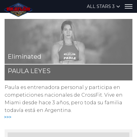
ALL STARS 3
Eliminated
PAULA LEYES
Paula es entrenadora personal y participa en
competiciones nacionales de CrossFit. Vive en
Miami desde hace 3 años, pero toda su familia
todavía está en Argentina.
>>>
Una de sus metas deportivas en el CrossFit es
lograr competir en los niveles de elite de la
disciplina.