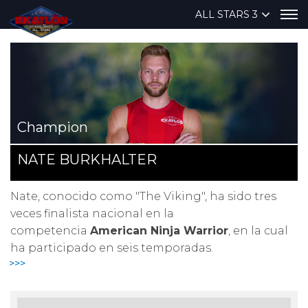
ALL STARS 3
Champion
NATE BURKHALTER
Nate, conocido como "The Viking", ha sido tres
veces finalista nacional en la
competencia
American Ninja Warrior
, en la cual
ha participado en seis temporadas.
>>>
En su juventud jugó
fútbol americano
, su
deporte favorito, y estuvo en proceso de ser
seleccionado por los Bulldogs de Louisiana Tech