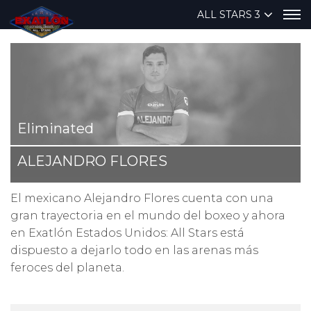
ALL STARS 3
Eliminated
ALEJANDRO FLORES
El mexicano Alejandro Flores cuenta con una
gran trayectoria en el mundo del boxeo y ahora
en Exatlón Estados Unidos: All Stars está
dispuesto a dejarlo todo en las arenas más
feroces del planeta.