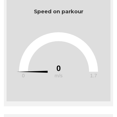
Speed on parkour
0
0
m/s
1.7