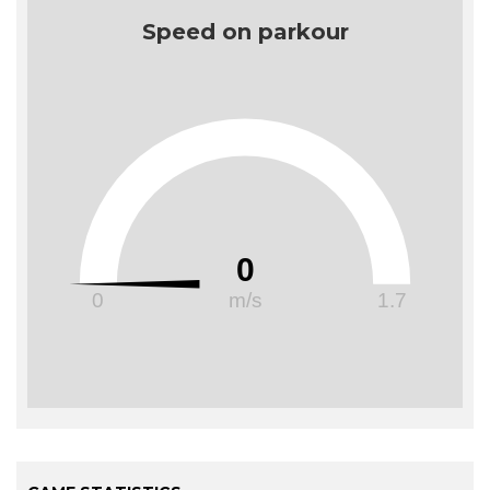
CONCACAF y la Copa América, entre otros.
Speed on parkour
0
0
m/s
1.7