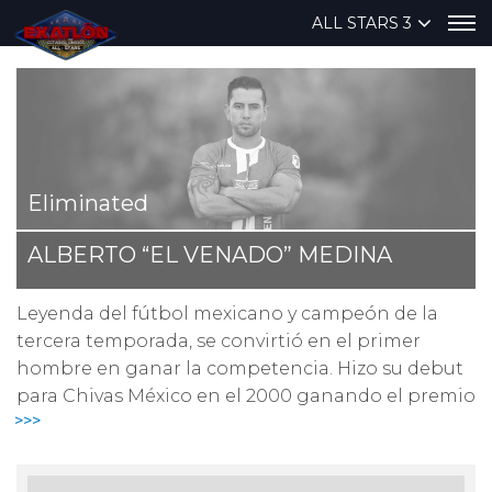
ALL STARS 3
Eliminated
ALBERTO “EL VENADO” MEDINA
Leyenda del fútbol mexicano y campeón de la
tercera temporada, se convirtió en el primer
hombre en ganar la competencia. Hizo su debut
para Chivas México en el 2000 ganando el premio
>>>
al jugador más prometedor y más tarde se unió a
la Selección Nacional de México, jugando en la
Copa Mundial de la FIFA, la Copa de Oro